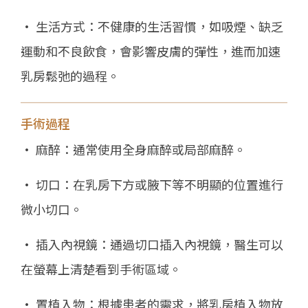
• 生活方式：不健康的生活習慣，如吸煙、缺乏
運動和不良飲食，會影響皮膚的彈性，進而加速
乳房鬆弛的過程。
手術過程
• 麻醉：通常使用全身麻醉或局部麻醉。
• 切口：在乳房下方或腋下等不明顯的位置進行
微小切口。
• 插入內視鏡：通過切口插入內視鏡，醫生可以
在螢幕上清楚看到手術區域。
• 置植入物：根據患者的需求，將乳房植入物放