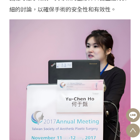
細的討論，以確保手術的安全性和有效性。