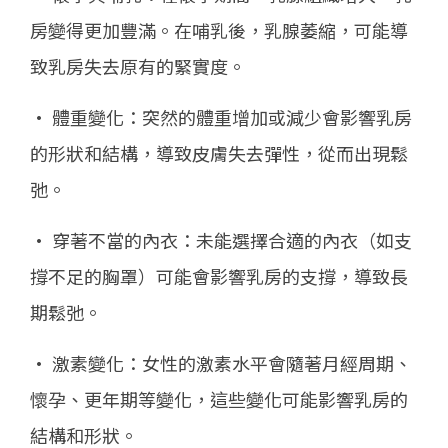
房變得更加豐滿。在哺乳後，乳腺萎縮，可能導
致乳房失去原有的緊實度。
• 體重變化：突然的體重增加或減少會影響乳房
的形狀和結構，導致皮膚失去彈性，從而出現鬆
弛。
• 穿著不當的內衣：未能選擇合適的內衣（如支
撐不足的胸罩）可能會影響乳房的支撐，導致長
期鬆弛。
• 激素變化：女性的激素水平會隨著月經周期、
懷孕、更年期等變化，這些變化可能影響乳房的
結構和形狀。