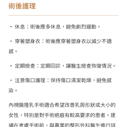
術後護理
• 休息：術後應多休息，避免劇烈運動。
• 穿著塑身衣：術後應穿著塑身衣以減少不適
感。
• 定期檢查：定期回診，讓醫生檢查恢復情況。
• 注意傷口護理：保持傷口清潔乾燥，避免感
染。
內視鏡隆乳手術適合希望改善乳房形狀或大小的
女性，特別是對手術疤痕有較高要求的患者。建
議在考慮手術前，與專業的整形外科醫生進行詳