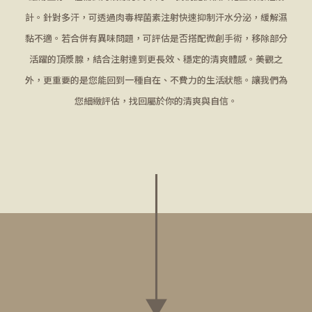
計。針對多汗，可透過肉毒桿菌素注射快速抑制汗水分泌，緩解濕
黏不適。若合併有異味問題，可評估是否搭配微創手術，移除部分
活躍的頂漿腺，結合注射達到更長效、穩定的清爽體感。美觀之
外，更重要的是您能回到一種自在、不費力的生活狀態。讓我們為
您細緻評估，找回屬於你的清爽與自信。