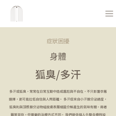
症狀困擾
身體
狐臭/多汗
多汗或狐臭，常常在日常互動中造成尷尬與不自在，不只影響衣著
選擇，更可能拉低自信與人際距離。 多汗症來自小汗腺分泌過度，
狐臭則與頂漿腺分泌物經皮膚表層細菌分解產生的氣味有關。兩者
雖常並存，但需要的治療方式不同。 我們提供個人化整合療程設