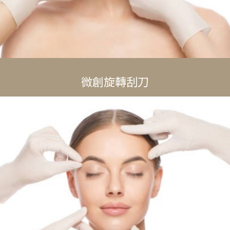
微創旋轉刮刀