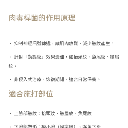
肉毒桿菌的作用原理
• 抑制神經訊號傳遞，讓肌肉放鬆，減少皺紋產生。
• 針對「動態紋」效果最佳，如抬頭紋、魚尾紋、皺眉
紋。
• 非侵入式治療，恢復期短，適合日常保養。
適合施打部位
• 上臉部皺紋：抬頭紋、皺眉紋、魚尾紋
• 下臉部塑形：瘦小臉（國字臉）、嘴角下垂