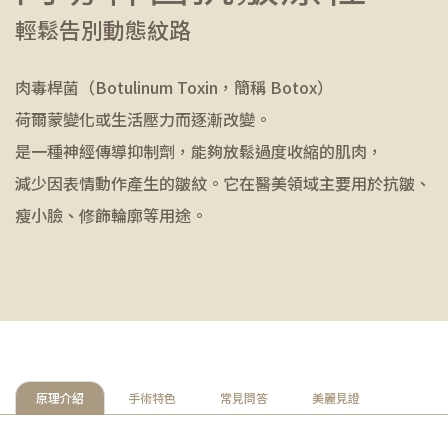
輕鬆告別動態紋路
肉毒桿菌（Botulinum Toxin，簡稱 Botox）
荷爾蒙變化或生活壓力而逐漸改變。
是一種神經傳導抑制劑，能夠放鬆過度收縮的肌肉，
減少因表情動作產生的皺紋。它在醫美領域主要用於抗皺、
瘦小臉、修飾輪廓等用途。
原理介紹
手術特色
常見問答
美麗見證