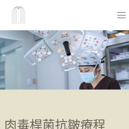
肉毒桿菌抗皺療程