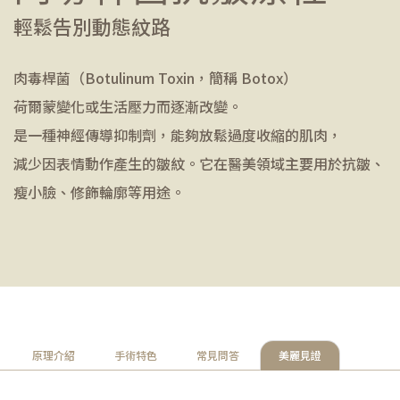
輕鬆告別動態紋路
肉毒桿菌（Botulinum Toxin，簡稱 Botox）
荷爾蒙變化或生活壓力而逐漸改變。
是一種神經傳導抑制劑，能夠放鬆過度收縮的肌肉，
減少因表情動作產生的皺紋。它在醫美領域主要用於抗皺、
瘦小臉、修飾輪廓等用途。
原理介紹
手術特色
常見問答
美麗見證