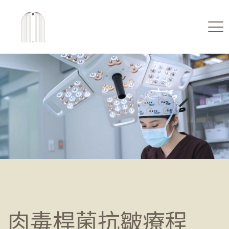
肉毒桿菌抗皺療程