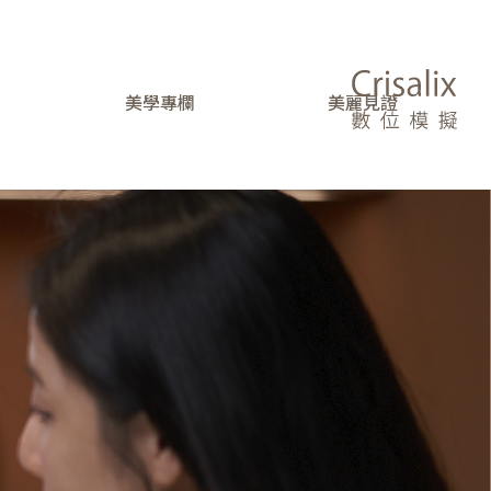
美學專欄
美麗見證