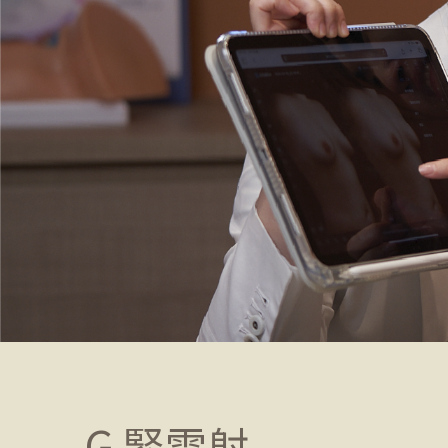
G 緊雷射