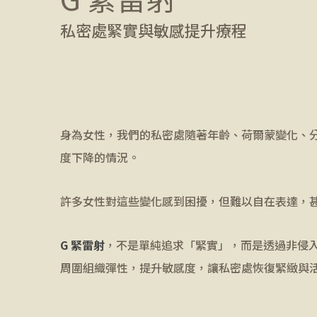
私密處緊實與敏感提升療程
身為女性，我們的私密處隨著年齡、荷爾蒙變化、
度下降的情況。
許多女性對這些變化感到困擾，但難以自在表達，
G 緊雷射
，不是單純追求「緊實」，而是透過非侵入
周圍組織彈性，提升敏感度，讓私密處恢復緊緻與