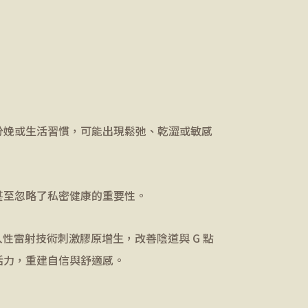
分娩或生活習慣，可能出現鬆弛、乾澀或敏感
甚至忽略了私密健康的重要性。
性雷射技術刺激膠原增生，改善陰道與 G 點
活力，重建自信與舒適感。