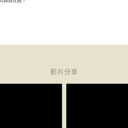
同與自在感。
影片分享