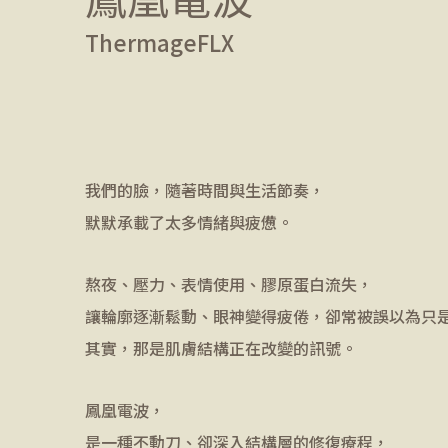
ThermageFLX
我們的臉，隨著時間與生活節奏，
默默承載了太多情緒與疲憊。
熬夜、壓力、表情使用、膠原蛋白流失，
讓輪廓逐漸鬆動、眼神變得疲倦，卻常被誤以為只
其實，那是肌膚結構正在改變的訊號。
鳳凰電波，
是一種不動刀、卻深入結構層的修復療程，