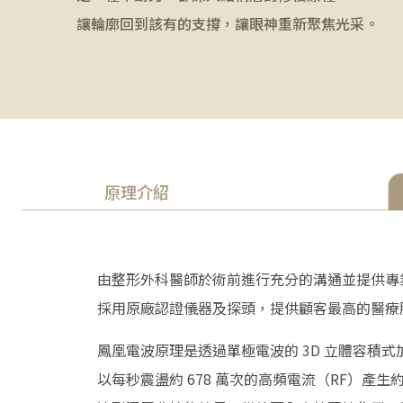
讓輪廓回到該有的支撐，讓眼神重新聚焦光采。
原理介紹
由整形外科醫師於術前進行充分的溝通並提供專
採用原廠認證儀器及探頭，提供顧客最高的醫療
鳳凰電波原理是透過單極電波的 3D 立體容積式
以每秒震盪約 678 萬次的高頻電流（RF）產生