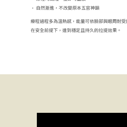
• 自然漸進，不改變原本五官神韻
療程過程多為溫熱感，能量可依臉部與眼周耐受
在安全前提下，達到穩定且持久的拉提效果。