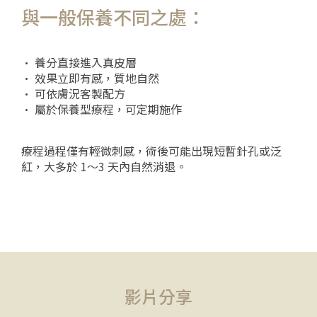
與一般保養不同之處：
• 養分直接進入真皮層
• 效果立即有感，質地自然
• 可依膚況客製配方
• 屬於保養型療程，可定期施作
療程過程僅有輕微刺感，術後可能出現短暫針孔或泛
紅，大多於 1～3 天內自然消退。
影片分享